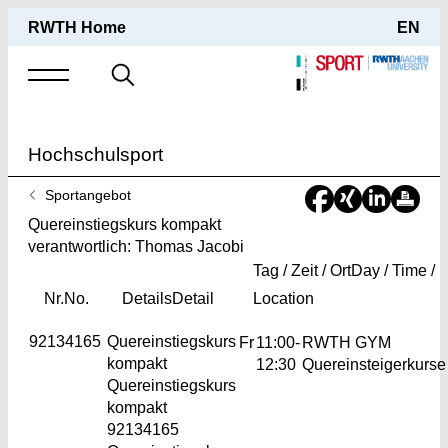
RWTH Home
EN
Suche
nach
Hochschulsport
Sie
Sportangebot
sind
Quereinstiegskurs kompakt
hier:
verantwortlich: Thomas Jacobi
Tag / Zeit / Ort
Day / Time /
Nr.
No.
Details
Detail
Location
92134165
Quereinstiegskurs
Fr
11:00-
RWTH GYM
kompakt
12:30
Quereinsteigerkurse
Quereinstiegskurs
kompakt
92134165