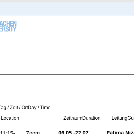
Tag / Zeit / Ort
Day / Time
/ Location
Zeitraum
Duration
Leitung
Gu
06.05.-
22.07.
Fatima Niz
11:15-
Zoom