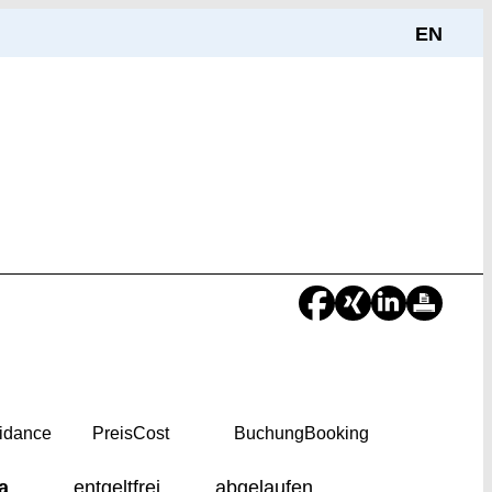
EN
idance
Preis
Cost
Buchung
Booking
a
entgeltfrei
abgelaufen