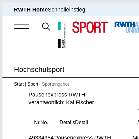
RWTH Home
Schnelleinstieg
Suche
nach
Hochschulsport
Start
Sport
Sportangebot
Sie
sind
Pausenexpress RWTH
hier:
verantwortlich: Kai Fischer
Nr.
No.
Details
Detail
49334354
Pausenexpress RWTH
Mi