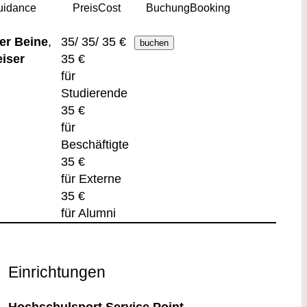
uidance
Preis
Cost
Buchung
Booking
er Beine
,
35/ 35/ 35 €
eiser
35 €
für
Studierende
35 €
für
Beschäftigte
35 €
für Externe
35 €
für Alumni
Einrichtungen
Hochschulsport Service Point