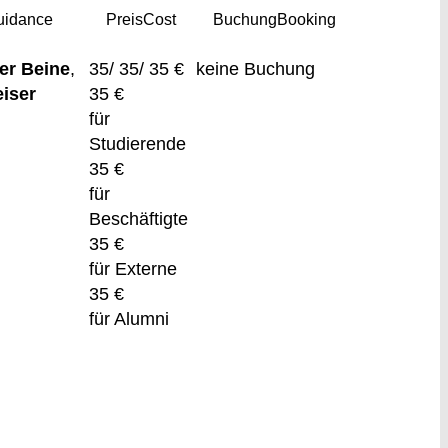
uidance
Preis
Cost
Buchung
Booking
er Beine
,
35/ 35/ 35 €
keine Buchung
eiser
35 €
für
Studierende
35 €
für
Beschäftigte
35 €
für Externe
35 €
für Alumni