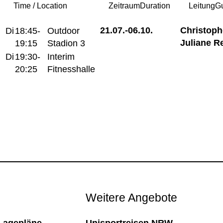
Time / Location
Zeitraum
Duration
Leitung
G
21.07.-
06.10.
Christoph
Di
18:45-
Outdoor
Juliane R
19:15
Stadion 3
Di
19:30-
Interim
20:25
Fitnesshalle
Weitere Angebote
Lagepläne
Unisportreisen NRW