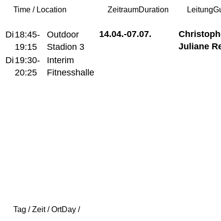
Time / Location
Zeitraum
Duration
Leitung
G
14.04.-
07.07.
Christoph
Di
18:45-
Outdoor
Juliane R
19:15
Stadion 3
Di
19:30-
Interim
20:25
Fitnesshalle
Tag / Zeit / Ort
Day /