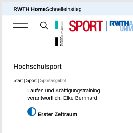
RWTH Home
Schnelleinstieg
Suche
nach
Hochschulsport
Start
Sport
Sportangebot
Sie
sind
Laufen und Kräftigungstraining
hier:
verantwortlich: Elke Bernhard
Erster Zeitraum