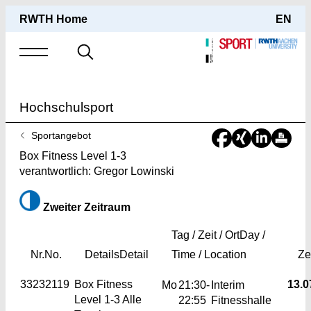
RWTH Home
EN
Suche
nach
Hochschulsport
Sie
Sportangebot
sind
Box Fitness Level 1-3
hier:
verantwortlich: Gregor Lowinski
Zweiter Zeitraum
Tag / Zeit / Ort
Day /
Nr.
No.
Details
Detail
Time / Location
Ze
33232119
Box Fitness
13.0
Mo
21:30-
Interim
Level 1-3
Alle
22:55
Fitnesshalle